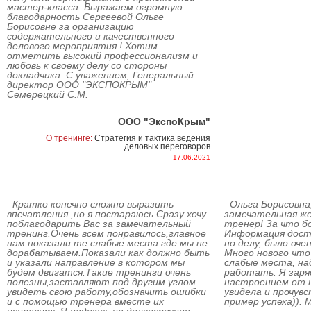
мастер-класса. Выражаем огромную
благодарность Сергеевой Ольге
Борисовне за организацию
содержательного и качественного
делового мероприятия.! Хотим
отметить высокий профессионализм и
любовь к своему делу со стороны
докладчика. С уважением, Генеральный
директор ООО "ЭКСПОКРЫМ"
Семерецкий С.М.
ООО "ЭкспоКрым"
О тренинге:
Стратегия и тактика ведения
деловых переговоров
17.06.2021
Кратко конечно сложно выразить
Ольга Борисовна,
впечатления ,но я постараюсь Сразу хочу
замечательная ж
поблагодарить Вас за замечательный
тренер! За что б
тренинг.Очень всем понравилось,главное
Информация досту
нам показали те слабые места где мы не
по делу, было оч
дорабатываем.Показали как должно быть
Много нового что
и указали направление в котором мы
слабые места, на
будем двигатся.Такие тренинги очень
работать. Я зар
полезны,заставляют под другим углом
настроением от н
увидеть свою работу,обозначить ошибки
увидела и прочувс
и с помощью тренера вместе их
пример успеха)). 