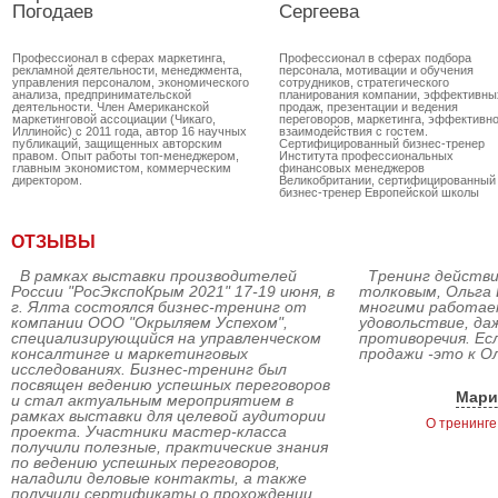
Погодаев
Сергеева
Профессионал в сферах маркетинга,
Профессионал в сферах подбора
рекламной деятельности, менеджмента,
персонала, мотивации и обучения
управления персоналом, экономического
сотрудников, стратегического
анализа, предпринимательской
планирования компании, эффективны
деятельности. Член Американской
продаж, презентации и ведения
маркетинговой ассоциации (Чикаго,
переговоров, маркетинга, эффективно
Иллинойс) с 2011 года, автор 16 научных
взаимодействия с гостем.
публикаций, защищенных авторским
Сертифицированный бизнес-тренер
правом. Опыт работы топ-менеджером,
Института профессиональных
главным экономистом, коммерческим
финансовых менеджеров
директором.
Великобритании, сертифицированный
бизнес-тренер Европейской школы
стратегического менеджмента
(Великобритания). Автор более 130
тренинговых программ. Преподавате
ОТЗЫВЫ
ЧФ МГУ им. Ломоносова. Автор статей
печатных и интернет изданиях. Опыт
работы преподавательской деятельно
В рамках выставки производителей
Тренинг действи
(звание учитель-методист, автор двух
России "РосЭкспоКрым 2021" 17-19 июня, в
толковым, Ольга 
учебников) и HR-менеджером крупно
дистрибьюторской компании.
г. Ялта состоялся бизнес-тренинг от
многими работае
компании ООО "Окрыляем Успехом",
удовольствие, да
специализирующийся на управленческом
противоречия. Ес
консалтинге и маркетинговых
продажи -это к О
исследованиях. Бизнес-тренинг был
посвящен ведению успешных переговоров
Мари
и стал актуальным мероприятием в
рамках выставки для целевой аудитории
О тренинге
проекта. Участники мастер-класса
получили полезные, практические знания
по ведению успешных переговоров,
наладили деловые контакты, а также
получили сертификаты о прохождении