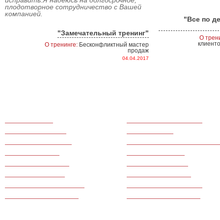
исправить.Я надеюсь на долгосрочное,
плодотворное сотрудничество с Вашей
компанией.
"Все по д
"Замечательный тренинг"
О трен
клиенто
О тренинге:
Бесконфликтный мастер
продаж
04.04.2017
Тренинги продаж
Для медицинского бизнеса
Командообразование
Для call-центров
Тренинги по маркетингу
Для производственных компани
Для руководителей
Для фитнес центров
Для банковской сферы
Ведение переговоров
Для салонов красоты
Тренинги по финансам
Для туристического бизнеса
Для ресторанного бизнеса
Для гостиничного бизнеса
Для сферы недвижимости