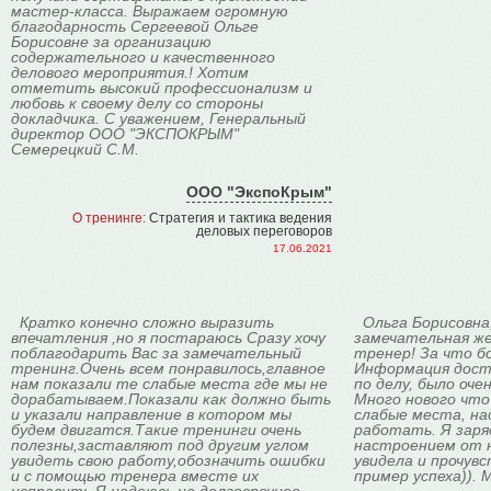
мастер-класса. Выражаем огромную
благодарность Сергеевой Ольге
Борисовне за организацию
содержательного и качественного
делового мероприятия.! Хотим
отметить высокий профессионализм и
любовь к своему делу со стороны
докладчика. С уважением, Генеральный
директор ООО "ЭКСПОКРЫМ"
Семерецкий С.М.
ООО "ЭкспоКрым"
О тренинге:
Стратегия и тактика ведения
деловых переговоров
17.06.2021
Кратко конечно сложно выразить
Ольга Борисовна,
впечатления ,но я постараюсь Сразу хочу
замечательная ж
поблагодарить Вас за замечательный
тренер! За что б
тренинг.Очень всем понравилось,главное
Информация досту
нам показали те слабые места где мы не
по делу, было оч
дорабатываем.Показали как должно быть
Много нового что
и указали направление в котором мы
слабые места, на
будем двигатся.Такие тренинги очень
работать. Я зар
полезны,заставляют под другим углом
настроением от н
увидеть свою работу,обозначить ошибки
увидела и прочувс
и с помощью тренера вместе их
пример успеха)). 