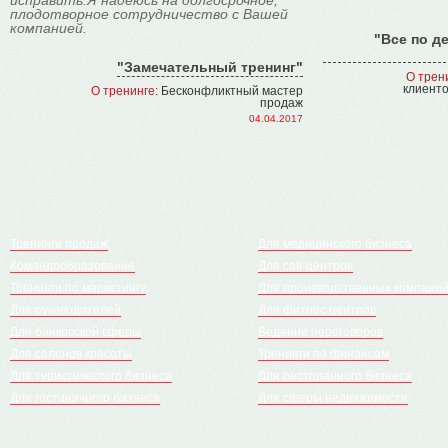
исправить.Я надеюсь на долгосрочное,
плодотворное сотрудничество с Вашей
компанией.
"Все по д
"Замечательный тренинг"
О трен
клиенто
О тренинге:
Бесконфликтный мастер
продаж
04.04.2017
Тренинги продаж
Для медицинского бизнеса
Командообразование
Для call-центров
Тренинги по маркетингу
Для производственных компани
Для руководителей
Для фитнес центров
Для банковской сферы
Ведение переговоров
Для салонов красоты
Тренинги по финансам
Для туристического бизнеса
Для ресторанного бизнеса
Для гостиничного бизнеса
Для сферы недвижимости