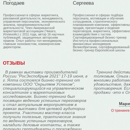
Погодаев
Сергеева
Профессионал в сферах маркетинга,
Профессионал в сферах подбора
рекламной деятельности, менеджмента,
персонала, мотивации и обучения
управления персоналом, экономического
сотрудников, стратегического
анализа, предпринимательской
планирования компании, эффективны
деятельности. Член Американской
продаж, презентации и ведения
маркетинговой ассоциации (Чикаго,
переговоров, маркетинга, эффективно
Иллинойс) с 2011 года, автор 16 научных
взаимодействия с гостем.
публикаций, защищенных авторским
Сертифицированный бизнес-тренер
правом. Опыт работы топ-менеджером,
Института профессиональных
главным экономистом, коммерческим
финансовых менеджеров
директором.
Великобритании, сертифицированный
бизнес-тренер Европейской школы
стратегического менеджмента
(Великобритания). Автор более 130
тренинговых программ. Преподавате
ОТЗЫВЫ
ЧФ МГУ им. Ломоносова. Автор статей
печатных и интернет изданиях. Опыт
работы преподавательской деятельно
В рамках выставки производителей
Тренинг действи
(звание учитель-методист, автор двух
России "РосЭкспоКрым 2021" 17-19 июня, в
толковым, Ольга 
учебников) и HR-менеджером крупно
дистрибьюторской компании.
г. Ялта состоялся бизнес-тренинг от
многими работае
компании ООО "Окрыляем Успехом",
удовольствие, да
специализирующийся на управленческом
противоречия. Ес
консалтинге и маркетинговых
продажи -это к О
исследованиях. Бизнес-тренинг был
посвящен ведению успешных переговоров
Мари
и стал актуальным мероприятием в
рамках выставки для целевой аудитории
О тренинге
проекта. Участники мастер-класса
получили полезные, практические знания
по ведению успешных переговоров,
наладили деловые контакты, а также
получили сертификаты о прохождении