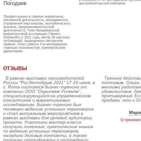
Погодаев
дистрибьюторской компании.
Профессионал в сферах маркетинга,
рекламной деятельности, менеджмента,
управления персоналом, экономического
анализа, предпринимательской
деятельности. Член Американской
маркетинговой ассоциации (Чикаго,
Иллинойс) с 2011 года, автор 16 научных
публикаций, защищенных авторским
правом. Опыт работы топ-менеджером,
главным экономистом, коммерческим
директором.
ОТЗЫВЫ
В рамках выставки производителей
Тренинг действи
России "РосЭкспоКрым 2021" 17-19 июня, в
толковым, Ольга 
г. Ялта состоялся бизнес-тренинг от
многими работае
компании ООО "Окрыляем Успехом",
удовольствие, да
специализирующийся на управленческом
противоречия. Ес
консалтинге и маркетинговых
продажи -это к О
исследованиях. Бизнес-тренинг был
посвящен ведению успешных переговоров
Мари
и стал актуальным мероприятием в
рамках выставки для целевой аудитории
О тренинге
проекта. Участники мастер-класса
получили полезные, практические знания
по ведению успешных переговоров,
наладили деловые контакты, а также
получили сертификаты о прохождении