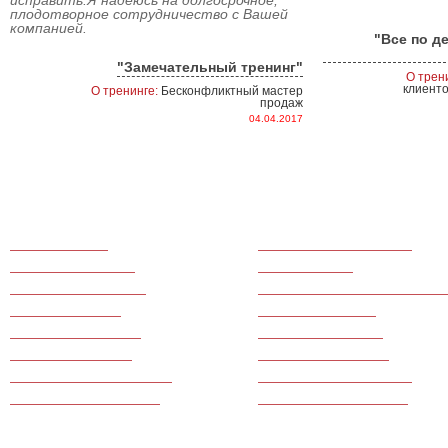
исправить.Я надеюсь на долгосрочное,
плодотворное сотрудничество с Вашей
компанией.
"Все по д
"Замечательный тренинг"
О трен
клиенто
О тренинге:
Бесконфликтный мастер
продаж
04.04.2017
Тренинги продаж
Для медицинского бизнеса
Командообразование
Для call-центров
Тренинги по маркетингу
Для производственных компани
Для руководителей
Для фитнес центров
Для банковской сферы
Ведение переговоров
Для салонов красоты
Тренинги по финансам
Для туристического бизнеса
Для ресторанного бизнеса
Для гостиничного бизнеса
Для сферы недвижимости