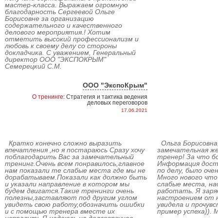
мастер-класса. Выражаем огромную
благодарность Сергеевой Ольге
Борисовне за организацию
содержательного и качественного
делового мероприятия.! Хотим
отметить высокий профессионализм и
любовь к своему делу со стороны
докладчика. С уважением, Генеральный
директор ООО "ЭКСПОКРЫМ"
Семерецкий С.М.
ООО "ЭкспоКрым"
О тренинге:
Стратегия и тактика ведения
деловых переговоров
17.06.2021
Кратко конечно сложно выразить
Ольга Борисовна,
впечатления ,но я постараюсь Сразу хочу
замечательная ж
поблагодарить Вас за замечательный
тренер! За что б
тренинг.Очень всем понравилось,главное
Информация досту
нам показали те слабые места где мы не
по делу, было оч
дорабатываем.Показали как должно быть
Много нового что
и указали направление в котором мы
слабые места, на
будем двигатся.Такие тренинги очень
работать. Я зар
полезны,заставляют под другим углом
настроением от н
увидеть свою работу,обозначить ошибки
увидела и прочувс
и с помощью тренера вместе их
пример успеха)). 