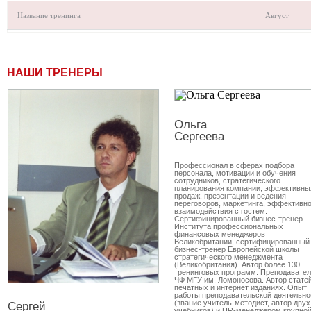
Название тренинга
Август
НАШИ ТРЕНЕРЫ
Ольга
Сергеева
Профессионал в сферах подбора
персонала, мотивации и обучения
сотрудников, стратегического
планирования компании, эффективны
продаж, презентации и ведения
переговоров, маркетинга, эффективно
взаимодействия с гостем.
Сертифицированный бизнес-тренер
Института профессиональных
финансовых менеджеров
Великобритании, сертифицированный
бизнес-тренер Европейской школы
стратегического менеджмента
(Великобритания). Автор более 130
тренинговых программ. Преподавате
ЧФ МГУ им. Ломоносова. Автор статей
печатных и интернет изданиях. Опыт
работы преподавательской деятельно
(звание учитель-методист, автор двух
Сергей
учебников) и HR-менеджером крупно