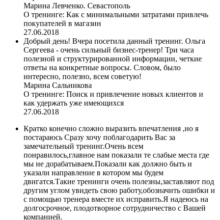
Марина Левченко. Севастополь
О тренинге:
Как с минимальными затратами привлечь
покупателей в магазин
27.06.2018
Добрый день! Вчера посетила данный тренинг. Ольга
Сергеева - очень сильный бизнес-тренер! Три часа
полезной и структурированной информации, четкие
ответы на конкретные вопросы. Словом, было
интересно, полезно, всем советую!
Марина Сальникова
О тренинге:
Поиск и привлечение новых клиентов и
как удержать уже имеющихся
27.06.2018
Кратко конечно сложно выразить впечатления ,но я
постараюсь Сразу хочу поблагодарить Вас за
замечательный тренинг.Очень всем
понравилось,главное нам показали те слабые места где
мы не дорабатываем.Показали как должно быть и
указали направление в котором мы будем
двигатся.Такие тренинги очень полезны,заставляют под
другим углом увидеть свою работу,обозначить ошибки и
с помощью тренера вместе их исправить.Я надеюсь на
долгосрочное, плодотворное сотрудничество с Вашей
компанией.