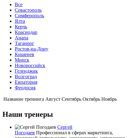
Все
Севастополь
Симферополь
Ялта
Керчь
Краснодар
Анапа
Таганрог
Ростов-на-Дону
Кишенев
Минск
Новороссийск
Геленджик
Волгоград
Евпатория
Феодосия
Название тренинга
Август
Сентябрь
Октябрь
Ноябрь
Наши тренеры
Сергей
Погодаев
Профессионал в сферах маркетинга,