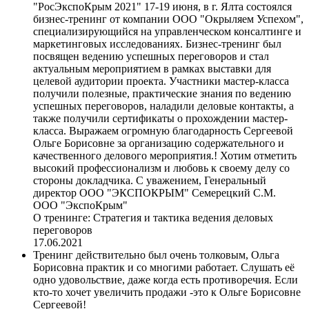
"РосЭкспоКрым 2021" 17-19 июня, в г. Ялта состоялся
бизнес-тренинг от компании ООО "Окрыляем Успехом",
специализирующийся на управленческом консалтинге и
маркетинговых исследованиях. Бизнес-тренинг был
посвящен ведению успешных переговоров и стал
актуальным мероприятием в рамках выставки для
целевой аудитории проекта. Участники мастер-класса
получили полезные, практические знания по ведению
успешных переговоров, наладили деловые контакты, а
также получили сертификаты о прохождении мастер-
класса. Выражаем огромную благодарность Сергеевой
Ольге Борисовне за организацию содержательного и
качественного делового мероприятия.! Хотим отметить
высокий профессионализм и любовь к своему делу со
стороны докладчика. С уважением, Генеральный
директор ООО "ЭКСПОКРЫМ" Семерецкий С.М.
ООО "ЭкспоКрым"
О тренинге:
Стратегия и тактика ведения деловых
переговоров
17.06.2021
Тренинг действительно был очень толковым, Ольга
Борисовна практик и со многими работает. Слушать её
одно удовольствие, даже когда есть противоречия. Если
кто-то хочет увеличить продажи -это к Ольге Борисовне
Сергеевой!