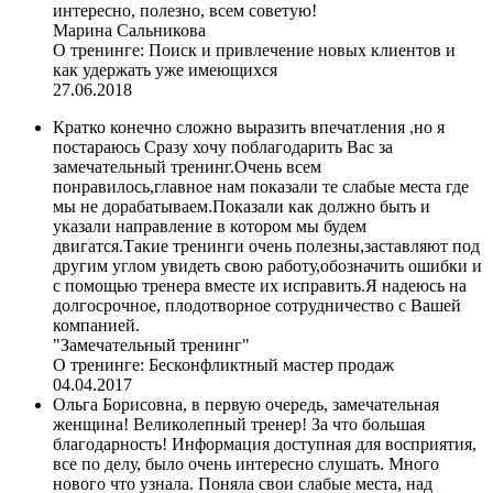
интересно, полезно, всем советую!
Марина Сальникова
О тренинге:
Поиск и привлечение новых клиентов и
как удержать уже имеющихся
27.06.2018
Кратко конечно сложно выразить впечатления ,но я
постараюсь Сразу хочу поблагодарить Вас за
замечательный тренинг.Очень всем
понравилось,главное нам показали те слабые места где
мы не дорабатываем.Показали как должно быть и
указали направление в котором мы будем
двигатся.Такие тренинги очень полезны,заставляют под
другим углом увидеть свою работу,обозначить ошибки и
с помощью тренера вместе их исправить.Я надеюсь на
долгосрочное, плодотворное сотрудничество с Вашей
компанией.
"Замечательный тренинг"
О тренинге:
Бесконфликтный мастер продаж
04.04.2017
Ольга Борисовна, в первую очередь, замечательная
женщина! Великолепный тренер! За что большая
благодарность! Информация доступная для восприятия,
все по делу, было очень интересно слушать. Много
нового что узнала. Поняла свои слабые места, над