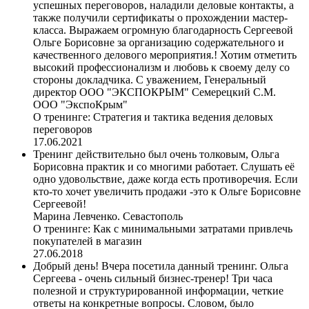
успешных переговоров, наладили деловые контакты, а
также получили сертификаты о прохождении мастер-
класса. Выражаем огромную благодарность Сергеевой
Ольге Борисовне за организацию содержательного и
качественного делового мероприятия.! Хотим отметить
высокий профессионализм и любовь к своему делу со
стороны докладчика. С уважением, Генеральный
директор ООО "ЭКСПОКРЫМ" Семерецкий С.М.
ООО "ЭкспоКрым"
О тренинге:
Стратегия и тактика ведения деловых
переговоров
17.06.2021
Тренинг действительно был очень толковым, Ольга
Борисовна практик и со многими работает. Слушать её
одно удовольствие, даже когда есть противоречия. Если
кто-то хочет увеличить продажи -это к Ольге Борисовне
Сергеевой!
Марина Левченко. Севастополь
О тренинге:
Как с минимальными затратами привлечь
покупателей в магазин
27.06.2018
Добрый день! Вчера посетила данный тренинг. Ольга
Сергеева - очень сильный бизнес-тренер! Три часа
полезной и структурированной информации, четкие
ответы на конкретные вопросы. Словом, было