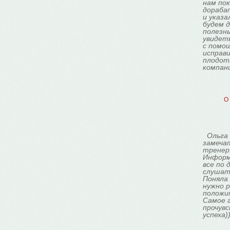
нам пок
дораба
и указа
будем д
полезн
увидет
с помо
исправи
плодот
компан
О 
Ольга 
замеча
тренер
Информ
все по 
слушать
Поняла
нужно р
положи
Самое г
прочувс
успеха)