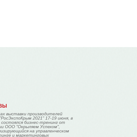
Сотрудники
О компании
Контакты
ВЫ
ках выставки производителей
"РосЭкспоКрым 2021" 17-19 июня, в
 состоялся бизнес-тренинг от
ии ООО "Окрыляем Успехом",
лизирующийся на управленческом
тинге и маркетинговых