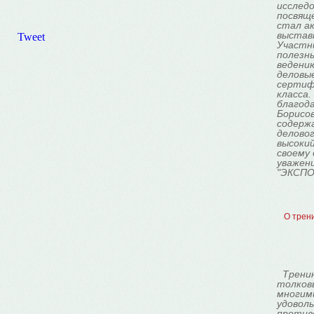
исследо
посвящ
стал а
выставк
Tweet
Участн
полезны
ведению
деловы
сертиф
класса
благод
Борисов
содерж
делово
высокий
своему 
уважен
"ЭКСПО
О трени
Трени
толковы
многим
удоволь
против