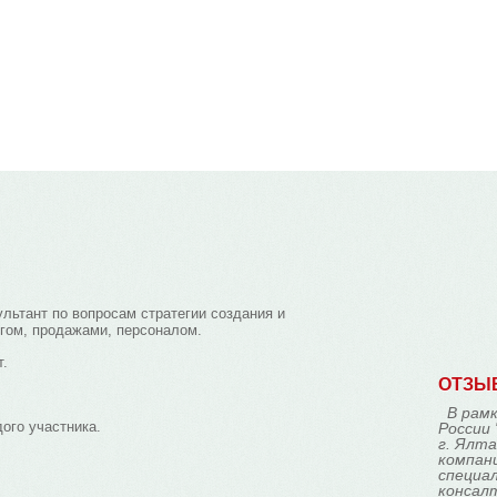
Главная
Новости
Виды тренингов
Расписание тренингов
льтант по вопросам стратегии создания и
нгом, продажами, персоналом.
.
ОТЗЫ
В рам
ого участника.
России 
г. Ялта
компан
специа
консал