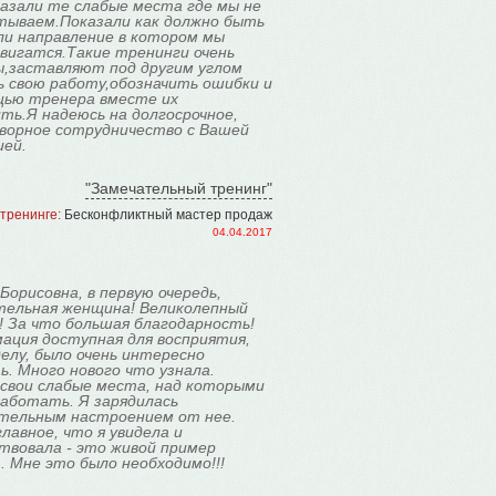
азали те слабые места где мы не
тываем.Показали как должно быть
ли направление в котором мы
вигатся.Такие тренинги очень
ы,заставляют под другим углом
ь свою работу,обозначить ошибки и
щью тренера вместе их
ть.Я надеюсь на долгосрочное,
ворное сотрудничество с Вашей
ией.
"Замечательный тренинг"
тренинге:
Бесконфликтный мастер продаж
04.04.2017
Борисовна, в первую очередь,
тельная женщина! Великолепный
! За что большая благодарность!
ация доступная для восприятия,
делу, было очень интересно
. Много нового что узнала.
 свои слабые места, над которыми
аботать. Я зарядилась
тельным настроением от нее.
лавное, что я увидела и
твовала - это живой пример
). Мне это было необходимо!!!