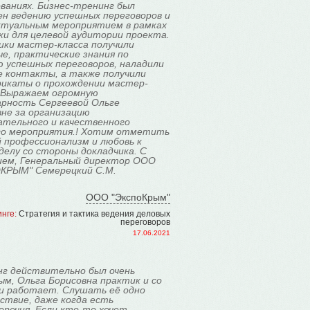
ваниях. Бизнес-тренинг был
ен ведению успешных переговоров и
ктуальным мероприятием в рамках
и для целевой аудитории проекта.
ики мастер-класса получили
е, практические знания по
 успешных переговоров, наладили
е контакты, а также получили
икаты о прохождении мастер-
. Выражаем огромную
арность Сергеевой Ольге
не за организацию
ательного и качественного
го мероприятия.! Хотим отметить
 профессионализм и любовь к
делу со стороны докладчика. С
ием, Генеральный директор ООО
КРЫМ" Семерецкий С.М.
ООО "ЭкспоКрым"
нге:
Стратегия и тактика ведения деловых
переговоров
17.06.2021
нг действительно был очень
м, Ольга Борисовна практик и со
и работает. Слушать её одно
ствие, даже когда есть
оречия. Если кто-то хочет