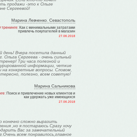
ть продажи -это к Ольге
не Сергеевой!
Марина Левченко. Севастополь
 тренинге:
Как с минимальными затратами
привлечь покупателей в магазин
27.06.2018
й день! Вчера посетила данный
. Ольга Сергеева - очень сильный
тренер! Три часа полезной и
урированной информации, четкие
 на конкретные вопросы. Словом,
тересно, полезно, всем советую!
Марина Сальникова
ге:
Поиск и привлечение новых клиентов и
как удержать уже имеющихся
27.06.2018
о конечно сложно выразить
ения ,но я постараюсь Сразу хочу
одарить Вас за замечательный
.Очень всем понравилось,главное