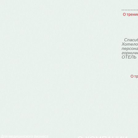
О тренин
Спасиб
Хотелос
персона
горнич
ОТЕЛЬ 
О тр
Для медицинского бизнеса