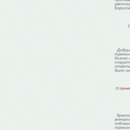
увеличи
Борисов
О
Добры
тренинг
бизнес-
структ
ответы
было ин
О тренин
Кратк
впечатл
поблаг
тренинг