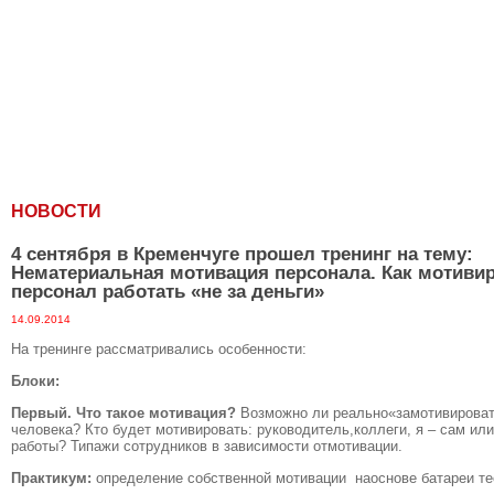
Главная
Новос
НОВОСТИ
4 сентября в Кременчуге прошел тренинг на тему:
Нематериальная мотивация персонала. Как мотиви
персонал работать «не за деньги»
14.09.2014
На тренинге рассматривались особенности:
Блоки:
Первый.
Что такое мотивация?
Возможно ли реально«замотивироват
человека? Кто будет мотивировать: руководитель,коллеги, я – сам ил
работы? Типажи сотрудников в зависимости отмотивации.
Практикум:
определение собственной мотивации наоснове батареи те