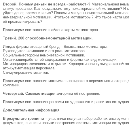
Второй.
Почему деньги не всегда «работают»?
Материальноеи нема
стимулирование. Как создатьсистему нематериальной мотивации? И с
уйдет денег, времени и сил? Плюсы и минусы нематериальной мотива
нематериальной мотивации. Чтотакое мотиваторы? Что такое карта мо
её проанализировать?
Практикум:
составление шаблона карты мотиваторов.
Третий.
200 способовнемонетарной мотивации.
Имидж фирмы итоварный бренд – бесплатные мотиваторы.
Руководителькомпании и его роль мотиватора.
Социальныестороны немонетарной мотивации.
Организацияработы, её содержание и формы как вид мотивации.
Мотивацияразвлечением и отдыхом. Корпоративная культура как обяз
атрибутмотивации персонала.
Стимулированиеталантов.
Практикум:
составление максимальноширокого перечня мотиваторов 
компании.
Четвертый.
Самомотивация
,алгоритм её построения.
Практикум:
составлениепрограмм по удержанию и развитию сотрудни
Дополнительная информация
В результате тренинга –
участники получат набор рабочих инструмен
документов, знания и навыки построения системы мотивации сотрудник